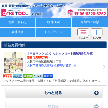
お問い合わせ
物件検索
売却のご相談
会社概要
トップページ
新着売買物件
【中古マンション】
セレッソコート南船場801号室
3,880
価格
万円
大阪市中央区南船場１丁目
大阪市長堀鶴見緑地 松屋町駅 徒歩5分
フルリフォーム済の物件！大阪メトロ「松屋町駅」徒歩5分の立地！ オー...
もっ
閉じ