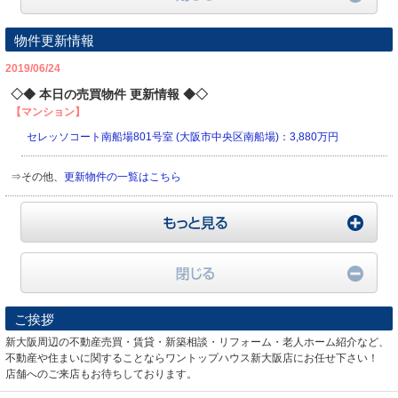
物件更新情報
2019/06/24
◇◆ 本日の売買物件 更新情報 ◆◇
【マンション】
セレッソコート南船場801号室 (大阪市中央区南船場)：3,880万円
⇒その他、
更新物件の一覧はこちら
もっ
閉じ
ご挨拶
新大阪周辺の不動産売買・賃貸・新築相談・リフォーム・老人ホーム紹介など、
不動産や住まいに関することならワントップハウス新大阪店にお任せ下さい！
店舗へのご来店もお待ちしております。