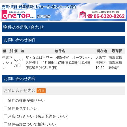
物件のお問い合わせ
お問い合わせ物件
種 別
価 格
物件名
所在地
最寄駅
中古マ
ザ・なんばタワー 405号室 オープンハウ
大阪市
南海電鉄
6,750
ンショ
ス開催！ 4月6日(土)7日(日)13日(土)14日
浪速区
南海本線
万円
ン
(日)20日(土)21日(日)
10-52
難波駅
お問い合わせ内容
お問い合わせ内容
必須
物件の詳細が知りたい
物件を見学したい
お店に行きたい（来店予約をしたい）
物件売却について相談したい